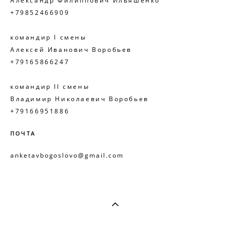
Александр Филиппович Ильяшенко
+79852466909
командир I смены
Алексей Иванович Воробьев
+79165866247
командир II смены
Владимир Николаевич Воробьев
+79166951886
ПОЧТА
anketavbogoslovo@gmail.com